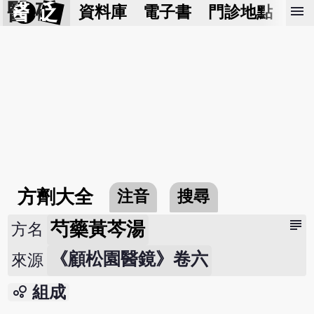
醫 砭
menu
資料庫
電子書
門診地點
預
方劑大全
注音
搜尋
subject
芍藥黃芩湯
方名
《顧松園醫鏡》卷六
來源
bubble_chart
組成