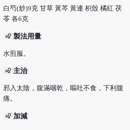
白芍(炒)9克 甘草 黃芩 黃連 枳殼 橘紅 茯
苓 各6克
bubble_chart
製法用量
水煎服。
bubble_chart
主治
邪入太陰，腹滿咽乾，嘔吐不食，下利腹
痛。
bubble_chart
加減