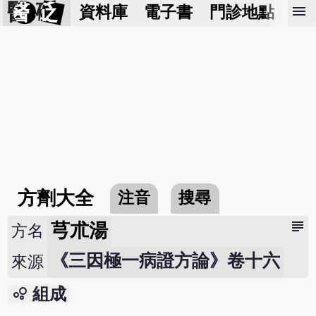
醫 砭
menu
資料庫
電子書
門診地點
預
方劑大全
注音
搜尋
subject
芎朮湯
方名
《三因極一病證方論》卷十六
來源
bubble_chart
組成