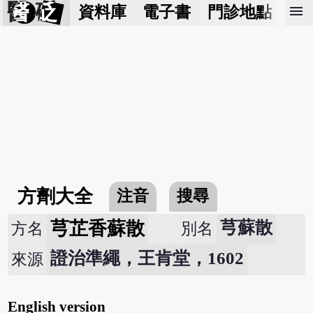
醫 砭
menu
資料庫
電子書
門診地點
預
方劑大全
注音
搜尋
芎芷香蘇散
芎蘇散
方名
別名
證治準繩，王肯堂，1602
來源
English version