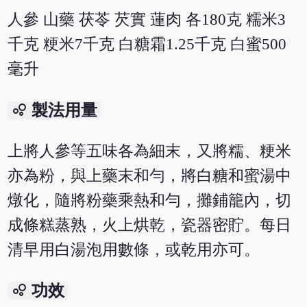
人參 山藥 茯苓 芡實 蓮肉 各180克 糯米3
千克 粳米7千克 白糖霜1.25千克 白蜜500
毫升
bubble_chart
製法用量
上將人參等五味各為細末，又將糯、粳米
亦為粉，與上藥末和勻，將白糖和蜜湯中
燉化，隨將粉藥乘熱和勻，攤鋪籠內，切
成條糕蒸熟，火上烘乾，瓷器密貯。每日
清早用白湯泡用數條，或乾用亦可。
bubble_chart
功效