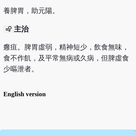
養脾胃，助元陽。
bubble_chart
主治
癰疽。脾胃虛弱，精神短少，飲食無味，
食不作飢，及平常無病或久病，但脾虛食
少嘔泄者。
English version