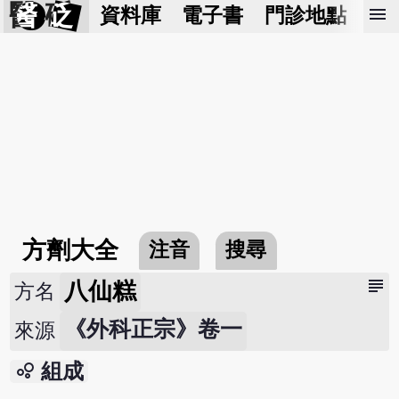
醫 砭
menu
資料庫
電子書
門診地點
預
方劑大全
注音
搜尋
subject
八仙糕
方名
《外科正宗》卷一
來源
bubble_chart
組成