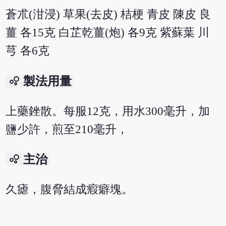
蒼朮(泔浸) 草果(去皮) 桔梗 青皮 陳皮 良
薑 各15克 白芷乾薑(炮) 各9克 紫蘇葉 川
芎 各6克
bubble_chart
製法用量
上藥銼散。每服12克，用水300毫升，加
鹽少許，煎至210毫升，
bubble_chart
主治
久瘧，腹脅結成瘕癖塊。