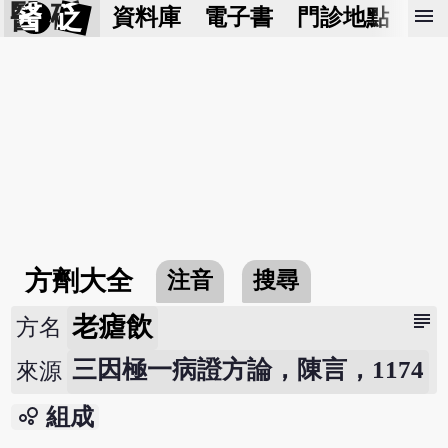
醫 砭
menu
資料庫
電子書
門診地點
預
方劑大全
注音
搜尋
subject
老瘧飲
方名
三因極一病證方論，陳言，1174
來源
bubble_chart
組成