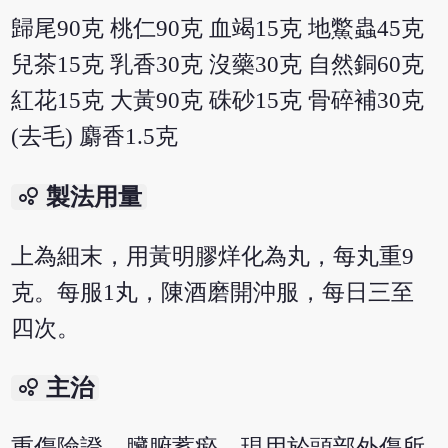
歸尾90克 桃仁90克 血竭15克 地鱉蟲45克
兒茶15克 乳香30克 沒藥30克 自然銅60克
紅花15克 大黃90克 硃砂15克 骨碎補30克
(去毛) 麝香1.5克
bubble_chart
製法用量
上為細末，用黃明膠烊化為丸，每丸重9
克。每服1丸，陳酒磨開沖服，每日三至
四次。
bubble_chart
主治
重傷險證，臟腑蓄瘀。現用於頭部外傷所