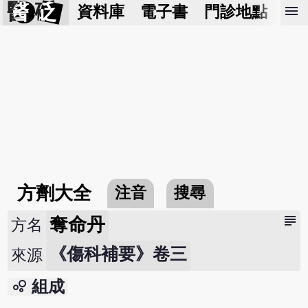
醫 砭
menu
資料庫
電子書
門診地點
預
方劑大全
注音
搜尋
subject
奪命丹
方名
《傷科補要》卷三
來源
bubble_chart
組成