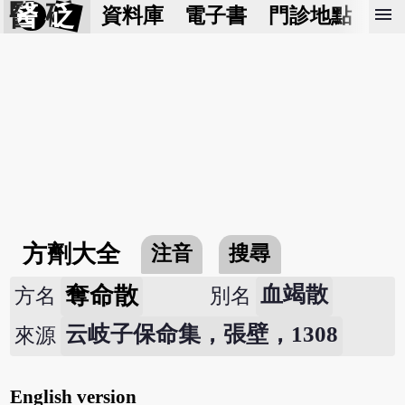
醫 砭
menu
資料庫
電子書
門診地點
預
方劑大全
注音
搜尋
奪命散
血竭散
方名
別名
云岐子保命集，張壁，1308
來源
English version