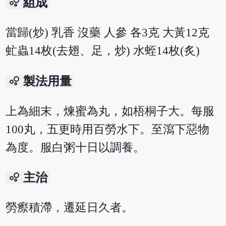
bubble_chart
組成
當歸(炒) 乳香 沒藥 人參 各3克 大黃12克
虻蟲14枚(去翅、足，炒) 水蛭14枚(炙)
bubble_chart
製法用量
上為細末，煉蜜為丸，如梧桐子大。每服
100丸，五更時用百勞水下。至瀉下惡物
為度。服白粥十日以調養。
bubble_chart
主治
勞瘵積滯，遷延日久者。