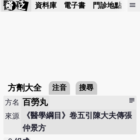
醫 砭
menu
資料庫
電子書
門診地點
預
方劑大全
注音
搜尋
subject
百勞丸
方名
《醫學綱目》卷五引陳大夫傳張
來源
仲景方