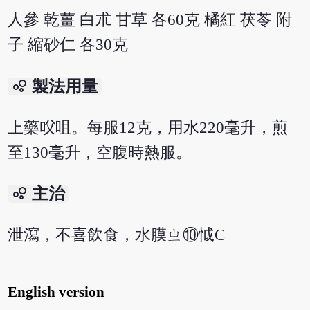
人參 乾薑 白朮 甘草 各60克 橘紅 茯苓 附
子 縮砂仁 各30克
bubble_chart
製法用量
上藥㕮咀。每服12克，用水220毫升，煎
至130毫升，空腹時熱服。
bubble_chart
主治
泄瀉，不喜飲食，水膜ㄓ⑩怴C
English version