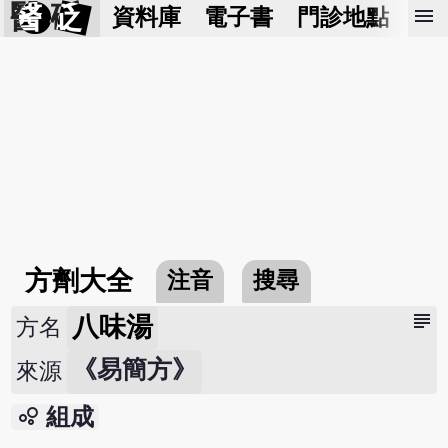
醫 砭
menu
資料庫
電子書
門診地點
預
方劑大全
注音
搜尋
subject
八味湯
方名
《易簡方》
來源
bubble_chart
組成