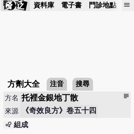
醫 砭
menu
資料庫
電子書
門診地點
預
方劑大全
注音
搜尋
subject
托裡金銀地丁散
方名
《奇效良方》卷五十四
來源
bubble_chart
組成