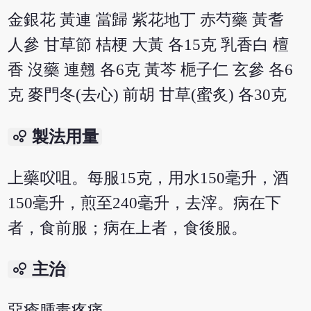
金銀花 黃連 當歸 紫花地丁 赤芍藥 黃耆
人參 甘草節 桔梗 大黃 各15克 乳香白 檀
香 沒藥 連翹 各6克 黃芩 梔子仁 玄參 各6
克 麥門冬(去心) 前胡 甘草(蜜炙) 各30克
bubble_chart
製法用量
上藥㕮咀。每服15克，用水150毫升，酒
150毫升，煎至240毫升，去滓。病在下
者，食前服；病在上者，食後服。
bubble_chart
主治
惡瘡腫毒疼痛。