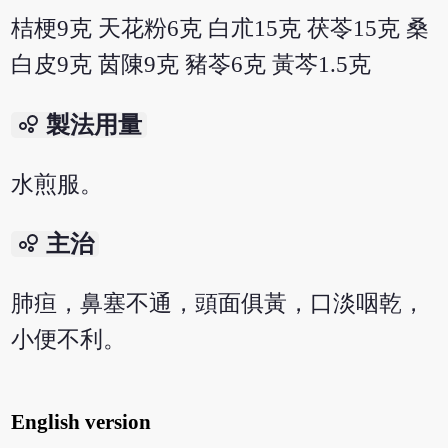
桔梗9克 天花粉6克 白朮15克 茯苓15克 桑
白皮9克 茵陳9克 豬苓6克 黃芩1.5克
bubble_chart
製法用量
水煎服。
bubble_chart
主治
肺疸，鼻塞不通，頭面俱黃，口淡咽乾，
小便不利。
English version