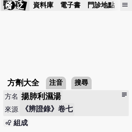
醫 砭
menu
資料庫
電子書
門診地點
預
方劑大全
注音
搜尋
subject
揚肺利濕湯
方名
《辨證錄》卷七
來源
bubble_chart
組成