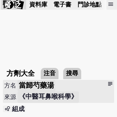
醫 砭
menu
資料庫
電子書
門診地點
預
方劑大全
注音
搜尋
subject
當歸芍藥湯
方名
《中醫耳鼻喉科學》
來源
bubble_chart
組成