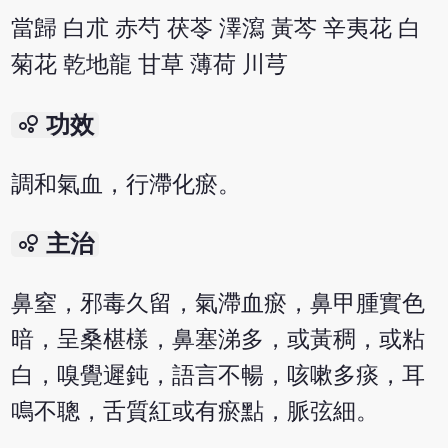
當歸 白朮 赤芍 茯苓 澤瀉 黃芩 辛夷花 白
菊花 乾地龍 甘草 薄荷 川芎
bubble_chart
功效
調和氣血，行滯化瘀。
bubble_chart
主治
鼻窒，邪毒久留，氣滯血瘀，鼻甲腫實色
暗，呈桑椹樣，鼻塞涕多，或黃稠，或粘
白，嗅覺遲鈍，語言不暢，咳嗽多痰，耳
鳴不聰，舌質紅或有瘀點，脈弦細。