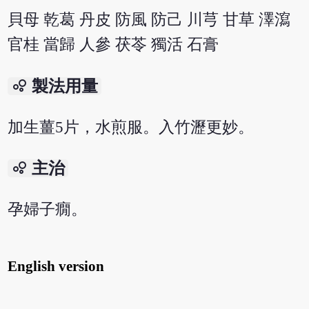
貝母 乾葛 丹皮 防風 防己 川芎 甘草 澤瀉
官桂 當歸 人參 茯苓 獨活 石膏
bubble_chart
製法用量
加生薑5片，水煎服。入竹瀝更妙。
bubble_chart
主治
孕婦子癇。
English version