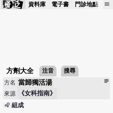
醫 砭
menu
資料庫
電子書
門診地點
預
方劑大全
注音
搜尋
subject
當歸獨活湯
方名
《女科指南》
來源
bubble_chart
組成