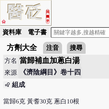
醫
砭
沈
藥
home
子
資料庫
電子書
方劑大全
注音
搜尋
當歸補血加蔥白湯
方名
《濟陰綱目》卷十四
來源
組成
bubble_chart
當歸6克 黃耆30克 蔥白10根