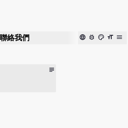
聯絡我們
language
bug_report
color_lens
format_size
menu
subject