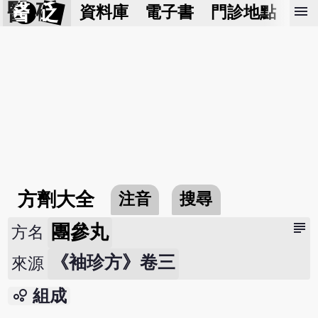
醫 砭
menu
資料庫
電子書
門診地點
預
方劑大全
注音
搜尋
subject
團參丸
方名
《袖珍方》卷三
來源
bubble_chart
組成