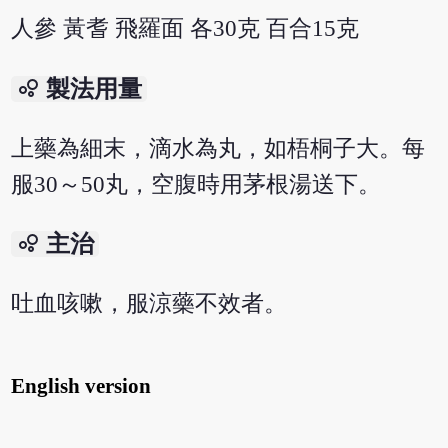
人參 黃耆 飛羅面 各30克 百合15克
bubble_chart
製法用量
上藥為細末，滴水為丸，如梧桐子大。每
服30～50丸，空腹時用茅根湯送下。
bubble_chart
主治
吐血咳嗽，服涼藥不效者。
English version