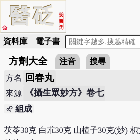
醫
砭
沈
藥
home
子
資料庫
電子書
方劑大全
注音
搜尋
回春丸
方名
《攝生眾妙方》卷七
來源
組成
bubble_chart
茯苓30克 白朮30克 山楂子30克(炒) 枳