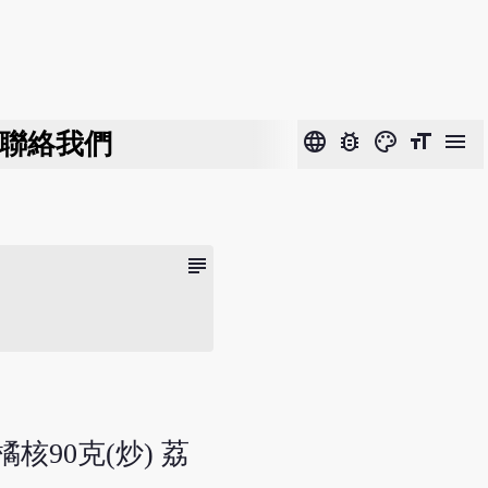
聯絡我們
language
bug_report
color_lens
format_size
menu
subject
橘核90克(炒) 荔