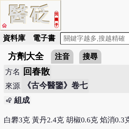
醫
砭
沈
藥
home
子
資料庫
電子書
方劑大全
注音
搜尋
回春散
方名
《古今醫鑒》卷七
來源
組成
bubble_chart
白礬3克 黃丹2.4克 胡椒0.6克 焰消0.3