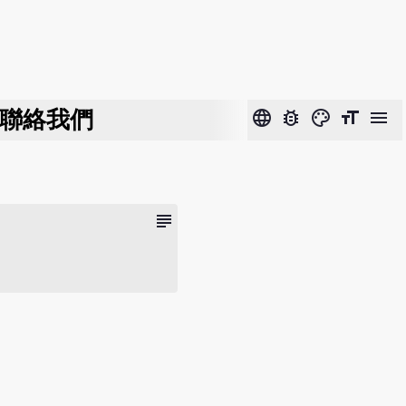
聯絡我們
language
bug_report
color_lens
format_size
menu
subject