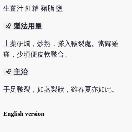
生薑汁 紅糟 豬脂 鹽
bubble_chart
製法用量
上藥研爛，炒熟，搽入皸裂處。當歸雖
痛，少頃便皮軟皸合。
bubble_chart
主治
手足皸裂，如蒸梨狀，雖春夏亦如此。
English version