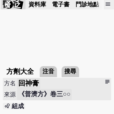
醫 砭
menu
資料庫
電子書
門診地點
預
方劑大全
注音
搜尋
subject
回神膏
方名
《普濟方》卷三○○
來源
bubble_chart
組成