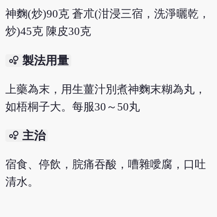
神麴(炒)90克 蒼朮(泔浸三宿，洗淨曬乾，
炒)45克 陳皮30克
bubble_chart
製法用量
上藥為末，用生薑汁別煮神麴末糊為丸，
如梧桐子大。每服30～50丸
bubble_chart
主治
宿食、停飲，脘痛吞酸，嘈雜噯腐，口吐
清水。