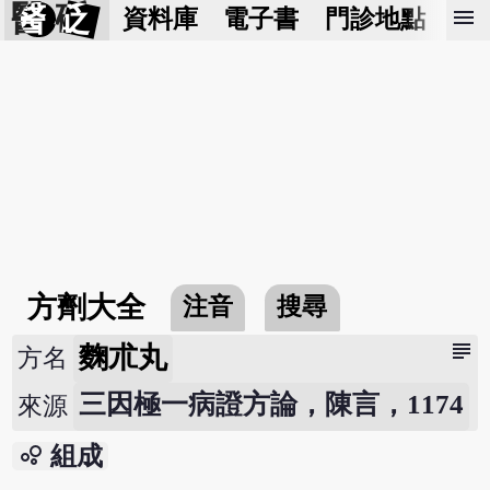
醫 砭
menu
資料庫
電子書
門診地點
預
方劑大全
注音
搜尋
subject
麴朮丸
方名
三因極一病證方論，陳言，1174
來源
bubble_chart
組成