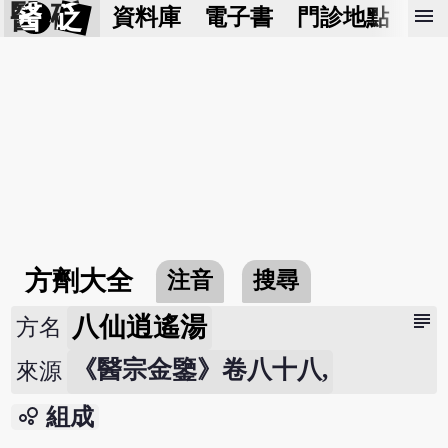
醫 砭
menu
資料庫
電子書
門診地點
預
方劑大全
注音
搜尋
subject
八仙逍遙湯
方名
《醫宗金鑒》卷八十八,
來源
bubble_chart
組成