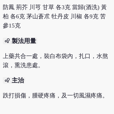
防鳳 荊芥 川芎 甘草 各3克 當歸(酒洗) 黃
柏 各6克 茅山蒼朮 牡丹皮 川椒 各9克 苦
參15克
bubble_chart
製法用量
上藥共合一處，裝白布袋內，扎口，水熬
滾，熏洗患處。
bubble_chart
主治
跌打損傷，腫硬疼痛，及一切風濕疼痛。