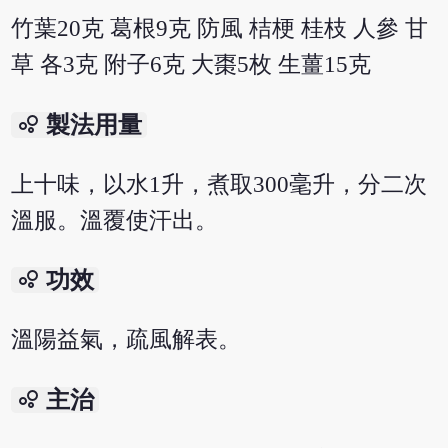
竹葉20克 葛根9克 防風 桔梗 桂枝 人參 甘
草 各3克 附子6克 大棗5枚 生薑15克
bubble_chart
製法用量
上十味，以水1升，煮取300毫升，分二次
溫服。溫覆使汗出。
bubble_chart
功效
溫陽益氣，疏風解表。
bubble_chart
主治