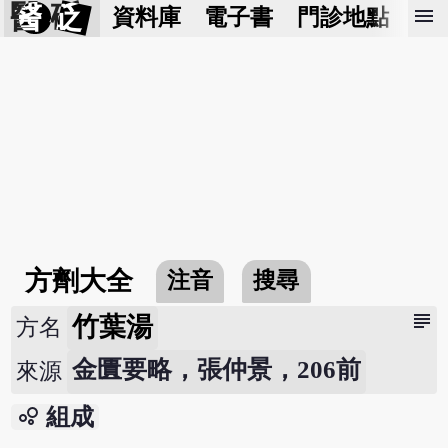
醫 砭
menu
資料庫
電子書
門診地點
預
方劑大全
注音
搜尋
subject
竹葉湯
方名
金匱要略，張仲景，206前
來源
bubble_chart
組成