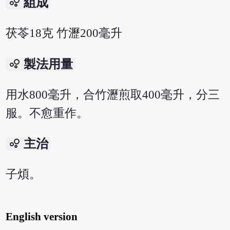
bubble_chart
組成
茯苓18克 竹瀝200毫升
bubble_chart
製法用量
用水800毫升，合竹瀝煎取400毫升，分三
服。不愈重作。
bubble_chart
主治
子煩。
English version