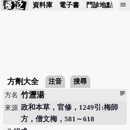
醫 砭
menu
資料庫
電子書
門診地點
預
方劑大全
注音
搜尋
subject
竹瀝湯
方名
政和本草，官修，1249引:梅師
來源
方，僧文梅，581～618