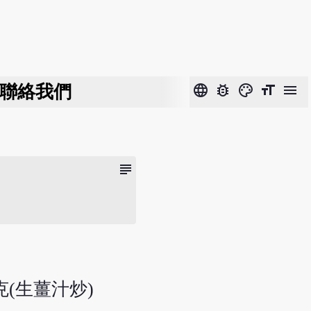
聯絡我們
language
bug_report
color_lens
format_size
menu
subject
克(生薑汁炒)