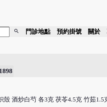
search
門診地點
預約掛號
關於
898
殼 酒炒白芍 各3克 茯苓4.5克 竹茹1.5