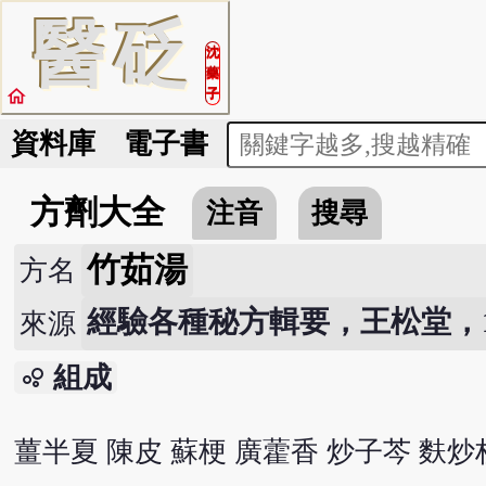
醫
砭
沈
藥
home
子
資料庫
電子書
方劑大全
注音
搜尋
竹茹湯
方名
經驗各種秘方輯要，王松堂，1
來源
組成
bubble_chart
薑半夏 陳皮 蘇梗 廣藿香 炒子芩 麩炒枳