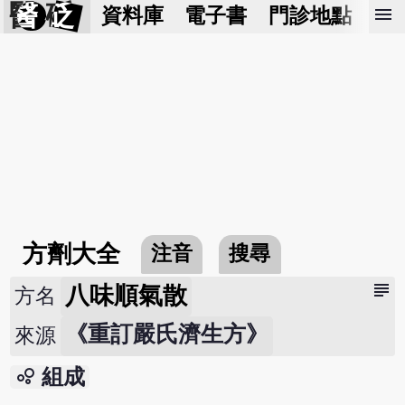
醫 砭
menu
資料庫
電子書
門診地點
預
方劑大全
注音
搜尋
subject
八味順氣散
方名
《重訂嚴氏濟生方》
來源
bubble_chart
組成