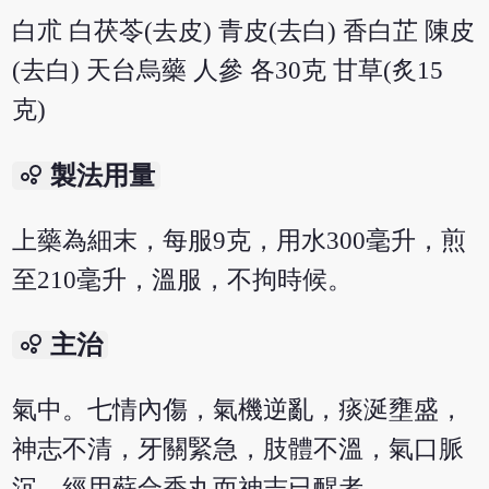
白朮 白茯苓(去皮) 青皮(去白) 香白芷 陳皮
(去白) 天台烏藥 人參 各30克 甘草(炙15
克)
bubble_chart
製法用量
上藥為細末，每服9克，用水300毫升，煎
至210毫升，溫服，不拘時候。
bubble_chart
主治
氣中。七情內傷，氣機逆亂，痰涎壅盛，
神志不清，牙關緊急，肢體不溫，氣口脈
沉，經用蘇合香丸而神志已醒者。