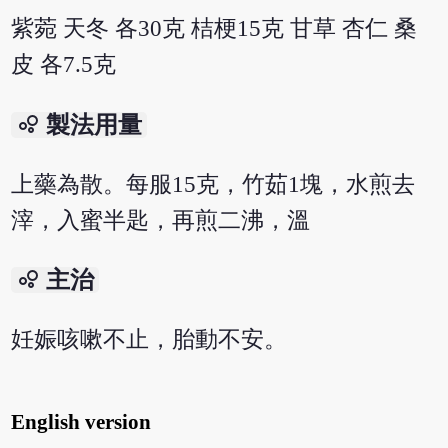
紫菀 天冬 各30克 桔梗15克 甘草 杏仁 桑
皮 各7.5克
bubble_chart
製法用量
上藥為散。每服15克，竹茹1塊，水煎去
滓，入蜜半匙，再煎二沸，溫
bubble_chart
主治
妊娠咳嗽不止，胎動不安。
English version