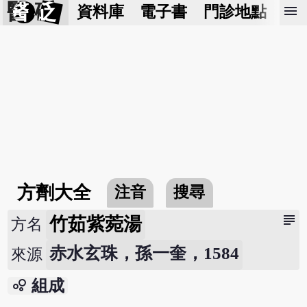
醫 砭
menu
資料庫
電子書
門診地點
預
方劑大全
注音
搜尋
subject
竹茹紫菀湯
方名
赤水玄珠，孫一奎，1584
來源
bubble_chart
組成