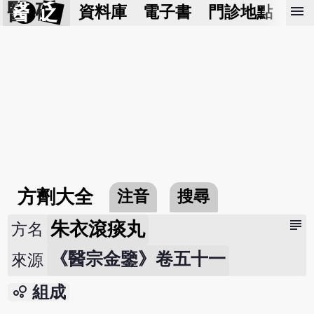
醫 砭
menu
資料庫
電子書
門診地點
預
方劑大全
注音
搜尋
subject
朱衣滾痰丸
方名
《醫宗金鑒》卷五十一
來源
bubble_chart
組成