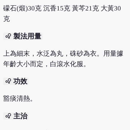
礞石(煅)30克 沉香15克 黃芩21克 大黃30
克
bubble_chart
製法用量
上為細末，水泛為丸，硃砂為衣。用量據
年齡大小而定，白滾水化服。
bubble_chart
功效
豁痰清熱。
bubble_chart
主治