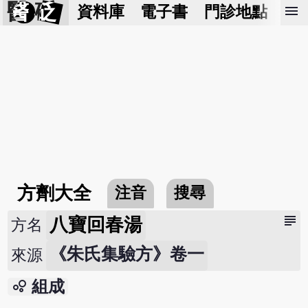
醫 砭
menu
資料庫
電子書
門診地點
預
方劑大全
注音
搜尋
subject
八寶回春湯
方名
《朱氏集驗方》卷一
來源
bubble_chart
組成