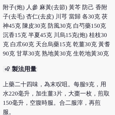
附子(炮) 人參 麻黃(去節) 黃芩 防己 香附
子(去毛) 杏仁(去皮) 川芎 當歸 各30克 茯
神45克 陳皮30克 防風30克 白芍藥150克
沉香15克 半夏45克 川烏15克(炮) 桂枝30
克 白朮60克 天台烏藥15克 乾薑30克 黃耆
90克 甘草30克 熟地黃30克 生乾地黃30克
bubble_chart
製法用量
上藥二十四味，為末㕮咀。每服9克，用
水220毫升，加生薑3片，大棗一枚，煎取
150毫升，空腹時服。合二服滓，再煎
服。