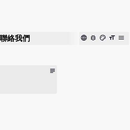
聯絡我們
language
bug_report
color_lens
format_size
menu
subject