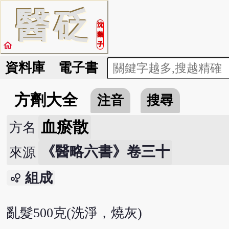
醫
砭
沈
藥
home
子
資料庫
電子書
方劑大全
注音
搜尋
血瘀散
方名
《醫略六書》卷三十
來源
組成
bubble_chart
亂髮500克(洗淨，燒灰)