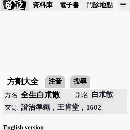
醫 砭
menu
資料庫
電子書
門診地點
預
方劑大全
注音
搜尋
全生白朮散
白朮散
方名
別名
證治準繩，王肯堂，1602
來源
English version