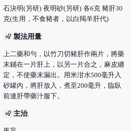
石決明(另研) 夜明砂(另研) 各6克 豬肝30
克(生用，不食豬者，以白羯羊肝代)
bubble_chart
製法用量
上二藥和勻，以竹刀切豬肝作兩片，將藥
末鋪在一片肝上，以另一片合之，麻皮纏
定，不使藥末漏出。用米泔水500毫升入
砂罐內，將肝放入，煮至200毫升，臨臥
前連肝帶藥汁服下。
bubble_chart
主治
夜盲。