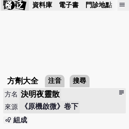
醫 砭
menu
資料庫
電子書
門診地點
預
方劑大全
注音
搜尋
subject
決明夜靈散
方名
《原機啟微》卷下
來源
bubble_chart
組成