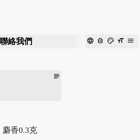
聯絡我們
language
bug_report
color_lens
format_size
menu
subject
 麝香0.3克