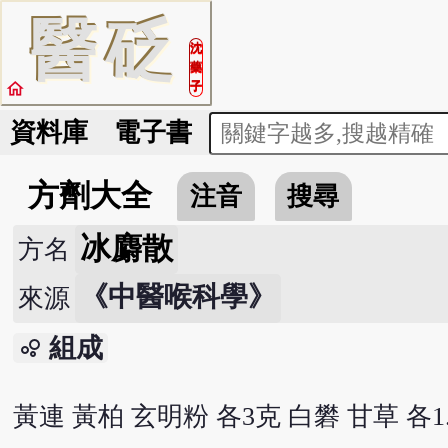
醫
砭
沈
藥
home
子
資料庫
電子書
方劑大全
注音
搜尋
冰麝散
方名
《中醫喉科學》
來源
組成
bubble_chart
黃連 黃柏 玄明粉 各3克 白礬 甘草 各1.