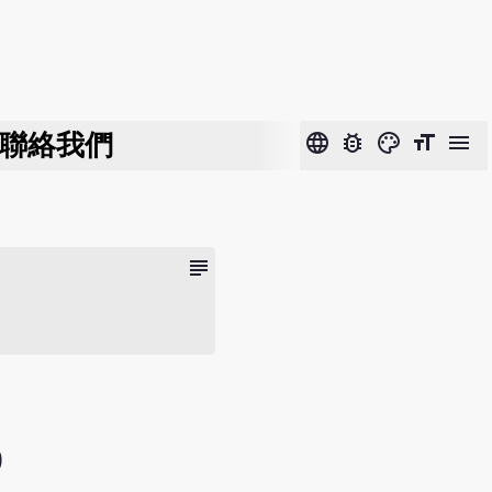
聯絡我們
language
bug_report
color_lens
format_size
menu
subject
)