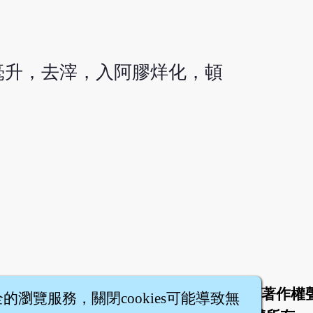
0毫升，去滓，入阿膠烊化，頓
於
聯絡我們
服務條款
隱私權條款
著作權
|
|
|
|
全的瀏覽服務，關閉cookies可能導致無