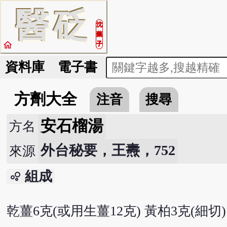
醫
砭
沈
藥
home
子
資料庫
電子書
方劑大全
注音
搜尋
安石榴湯
方名
外台秘要，王燾，752
來源
組成
bubble_chart
乾薑6克(或用生薑12克) 黃柏3克(細切)