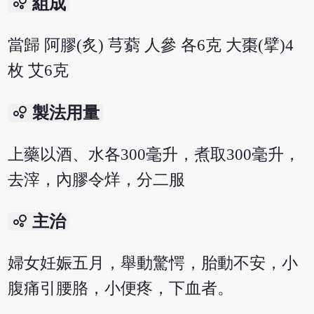
bubble_chart
組成
當歸 阿膠(炙) 芎藭 人參 各6克 大棗(擘)4
枚 艾6克
bubble_chart
製法用量
上藥以酒、水各300毫升，煮取300毫升，
去滓，內膠令烊，分二服
bubble_chart
主治
婦女妊娠五月，舉動驚愕，胎動不安，小
腹痛引腰胳，小便疼，下血者。