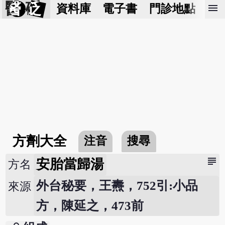
醫 砭
menu
資料庫
電子書
門診地點
預
方劑大全
注音
搜尋
subject
安胎當歸湯
方名
外台秘要，王燾，752引:小品
來源
方，陳延之，473前