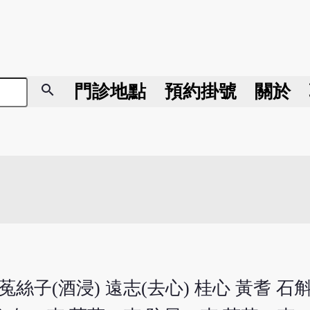
search
門診地點
預約掛號
關於
菟絲子(酒浸) 遠志(去心) 桂心 黃耆 石斛