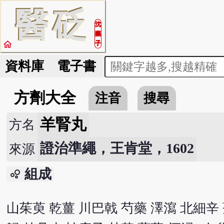
醫
砭
沈
藥
home
子
資料庫
電子書
方劑大全
注音
搜尋
羊腎丸
方名
證治準繩，王肯堂，1602
來源
組成
bubble_chart
山茱萸 乾薑 川巴戟 芍藥 澤瀉 北細辛 