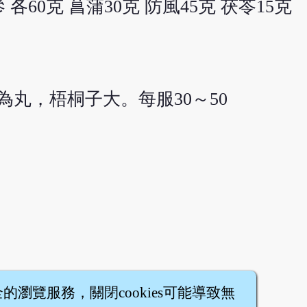
 各60克 菖蒲30克 防風45克 茯苓15克
丸，梧桐子大。每服30～50
全的瀏覽服務，關閉cookies可能導致無