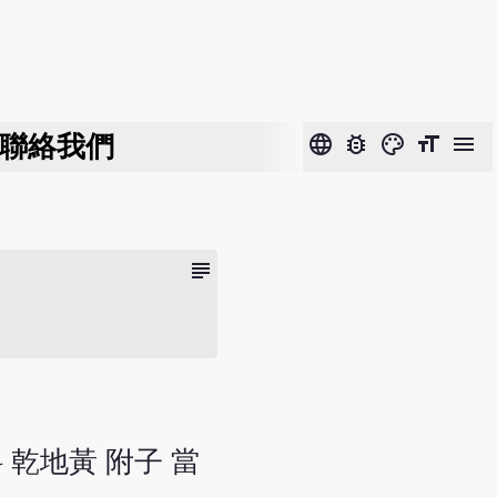
聯絡我們
language
bug_report
color_lens
format_size
menu
subject
 乾地黃 附子 當