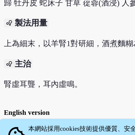
歸 牡丹皮 蛇床子 甘草 蓯蓉(酒浸) 人參
製法用量
bubble_chart
上為細末，以羊腎1對研細，酒煮麵糊為
主治
bubble_chart
腎虛耳聾，耳內虛鳴。
English version
本網站採用cookies技術提供優質、安