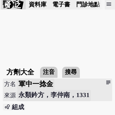
醫 砭
menu
資料庫
電子書
門診地點
預
方劑大全
注音
搜尋
subject
軍中一捻金
方名
永類鈐方，李仲南，1331
來源
bubble_chart
組成