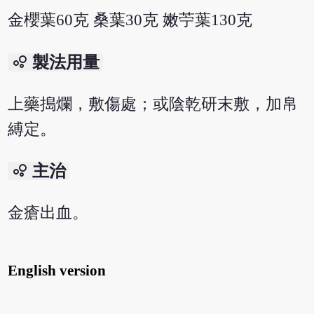
金櫻葉60克 桑葉30克 嫩苧葉130克
bubble_chart
製法用量
上藥搗爛，敷傷處；或陰乾研末敷，加帛
縛定。
bubble_chart
主治
金瘡出血。
English version