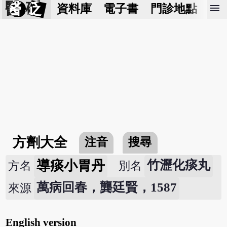
醫 砭
menu
資料庫
電子書
門診地點
預
方劑大全
注音
搜尋
導痰小胃丹
竹瀝化痰丸
方名
別名
萬病回春，龔廷賢，1587
來源
English version