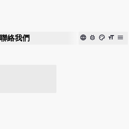
聯絡我們
language
bug_report
color_lens
format_size
menu