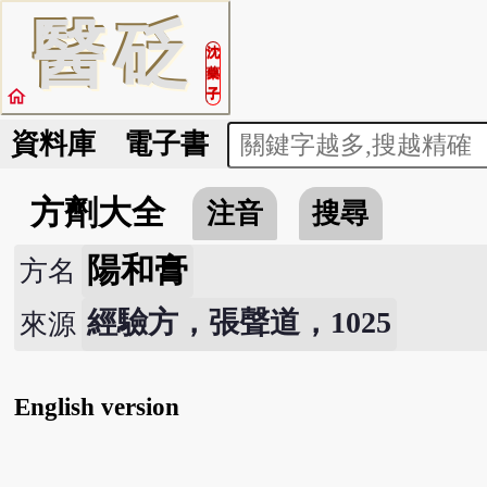
醫
砭
沈
藥
home
子
資料庫
電子書
方劑大全
注音
搜尋
陽和膏
方名
經驗方，張聲道，1025
來源
English version