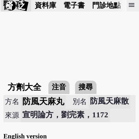
醫 砭
menu
資料庫
電子書
門診地點
預
方劑大全
注音
搜尋
防風天麻丸
防風天麻散
方名
別名
宣明論方，劉完素，1172
來源
English version