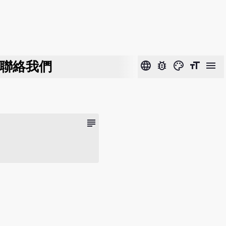
聯絡我們
language
bug_report
color_lens
format_size
menu
subject