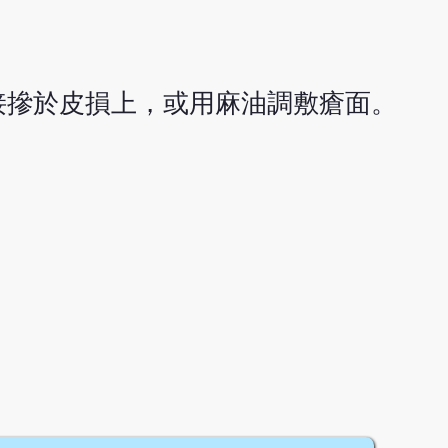
接摻於皮損上，或用麻油調敷瘡面。