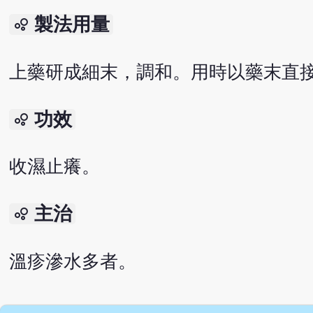
製法用量
bubble_chart
上藥研成細末，調和。用時以藥末直
功效
bubble_chart
收濕止癢。
主治
bubble_chart
溫疹滲水多者。