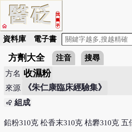
醫
砭
沈
藥
home
子
資料庫
電子書
方劑大全
注音
搜尋
收濕粉
方名
《朱仁康臨床經驗集》
來源
組成
bubble_chart
鉛粉310克 松香末310克 枯礬310克 五