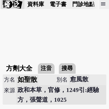
醫 砭
menu
資料庫
電子書
門診地點
預
方劑大全
注音
搜尋
如聖散
愈風散
方名
別名
政和本草，官修，1249引:經驗
來源
方，張聲道，1025