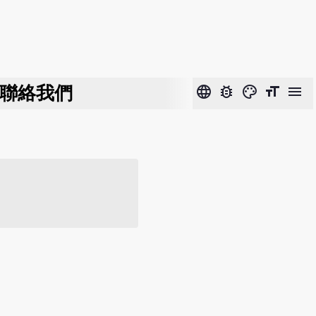
聯絡我們
language
bug_report
color_lens
format_size
menu