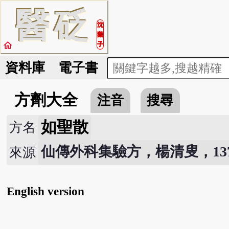
醫
砭
沈
藥
home
子
資料庫
電子書
方劑大全
注音
搜尋
如聖散
方名
仙傳外科集驗方，楊清叟，137
來源
English version