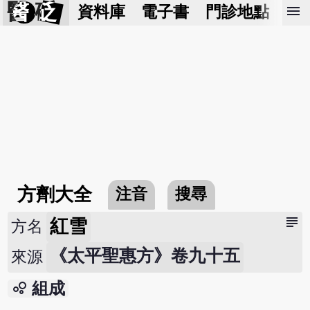
醫 砭
menu
資料庫
電子書
門診地點
預
方劑大全
注音
搜尋
subject
紅雪
方名
《太平聖惠方》卷九十五
來源
bubble_chart
組成