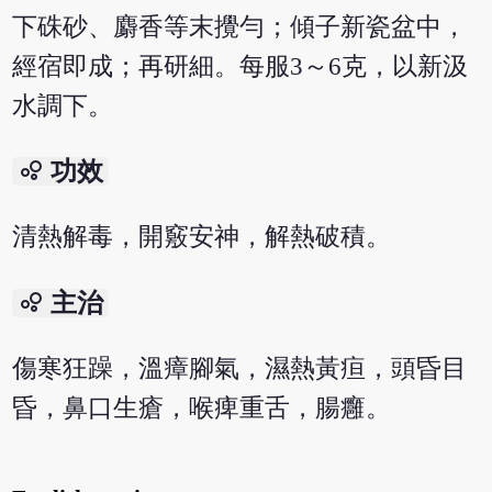
下硃砂、麝香等末攪勻；傾子新瓷盆中，
經宿即成；再研細。每服3～6克，以新汲
水調下。
bubble_chart
功效
清熱解毒，開竅安神，解熱破積。
bubble_chart
主治
傷寒狂躁，溫瘴腳氣，濕熱黃疸，頭昏目
昏，鼻口生瘡，喉痺重舌，腸癰。