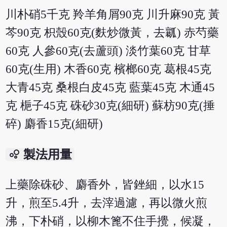
川朴硝5千克 羚羊角屑90克 川升麻90克 黃
芩90克 枳殼60克(麩炒微黃，去瓤) 赤芍藥
60克 人參60克(去蘆頭) 淡竹葉60克 甘草
60克(生用) 木香60克 檳榔60克 葛根45克
大青45克 桑根白皮45克 藍葉45克 木通45
克 梔子45克 硃砂30克(細研) 蘇枋90克(捶
碎) 麝香15克(細研)
bubble_chart
製法用量
上藥除硃砂、麝香外，皆銼細，以水15
升，煎至5.4升，去滓過濾，再以微火煎
沸，下朴硝，以柳木篦不住手攪，候凝，