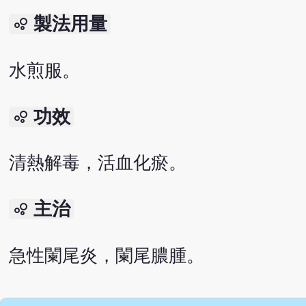
製法用量
bubble_chart
水煎服。
功效
bubble_chart
清熱解毒，活血化瘀。
主治
bubble_chart
急性闌尾炎，闌尾膿腫。