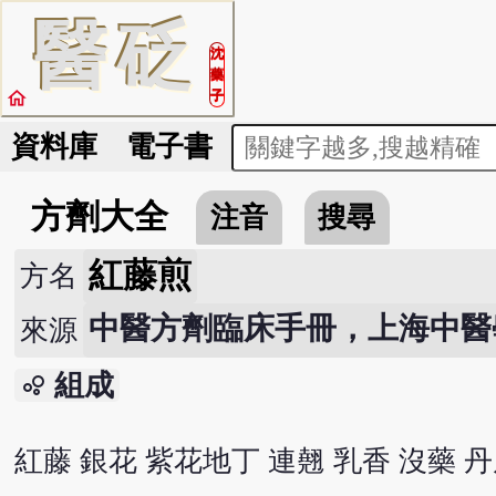
醫
砭
沈
藥
home
子
資料庫
電子書
方劑大全
注音
搜尋
紅藤煎
方名
中醫方劑臨床手冊，上海中醫學
來源
組成
bubble_chart
紅藤 銀花 紫花地丁 連翹 乳香 沒藥 丹