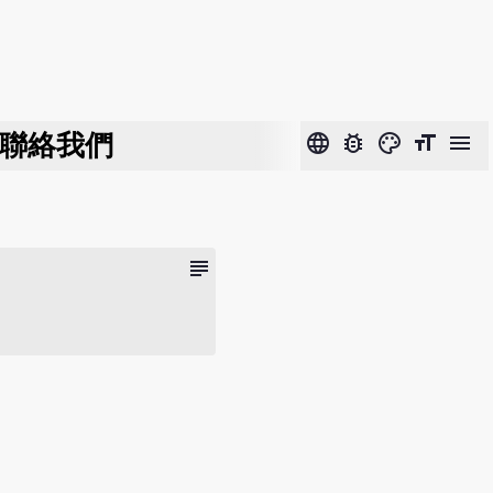
聯絡我們
language
bug_report
color_lens
format_size
menu
subject