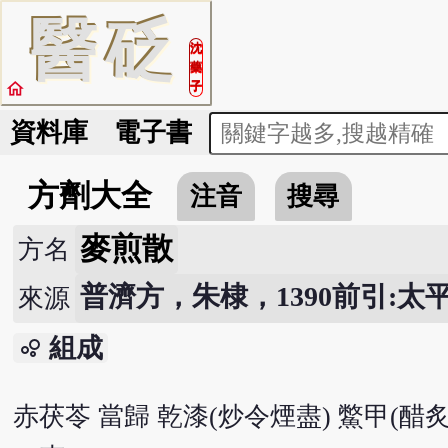
醫
砭
沈
藥
home
子
資料庫
電子書
方劑大全
注音
搜尋
麥煎散
方名
普濟方，朱棣，1390前引:太
來源
組成
bubble_chart
赤茯苓 當歸 乾漆(炒令煙盡) 鱉甲(醋炙)