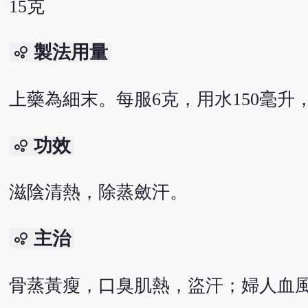
15克
製法用量
bubble_chart
上藥為細末。每服6克，用水150毫升，
功效
bubble_chart
滋陰清熱，除蒸斂汗。
主治
bubble_chart
骨蒸黃瘦，口臭肌熱，盜汗；婦人血