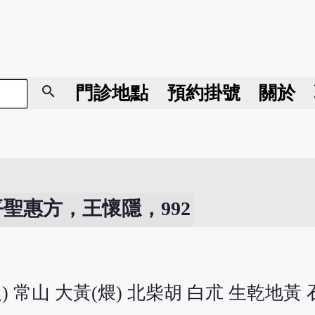
search
門診地點
預約掛號
關於
平聖惠方，王懷隱，992
 常山 大黃(煨) 北柴胡 白朮 生乾地黃 