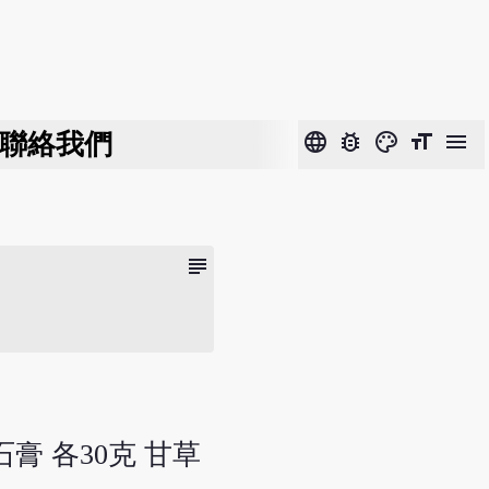
聯絡我們
language
bug_report
color_lens
format_size
menu
subject
石膏 各30克 甘草