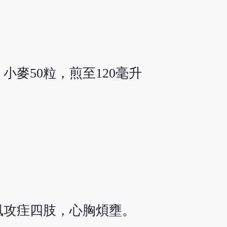
小麥50粒，煎至120毫升
風攻疰四肢，心胸煩壅。