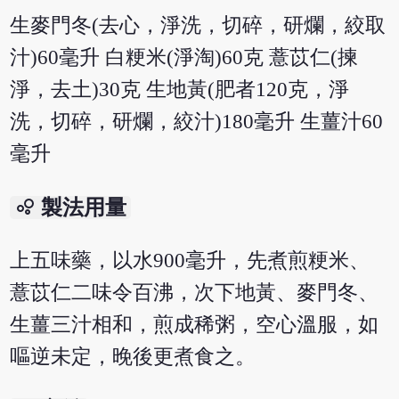
生麥門冬(去心，淨洗，切碎，研爛，絞取
汁)60毫升 白粳米(淨淘)60克 薏苡仁(揀
淨，去土)30克 生地黃(肥者120克，淨
洗，切碎，研爛，絞汁)180毫升 生薑汁60
毫升
bubble_chart
製法用量
上五味藥，以水900毫升，先煮煎粳米、
薏苡仁二味令百沸，次下地黃、麥門冬、
生薑三汁相和，煎成稀粥，空心溫服，如
嘔逆未定，晚後更煮食之。