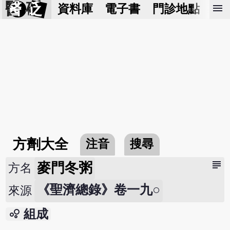
醫 砭
menu
資料庫
電子書
門診地點
預
方劑大全
注音
搜尋
subject
麥門冬粥
方名
《聖濟總錄》卷一九○
來源
bubble_chart
組成