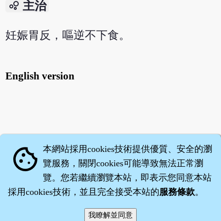
bubble_chart
主治
妊娠胃反，嘔逆不下食。
English version
本網站採用cookies技術提供優質、安全的瀏
cookie
覽服務，關閉cookies可能導致無法正常瀏
覽。您若繼續瀏覽本站，即表示您同意本站
採用cookies技術，並且完全接受本站的
服務條款
。
智橐‧
醫砭
‧
沈藥子
©2008～2026