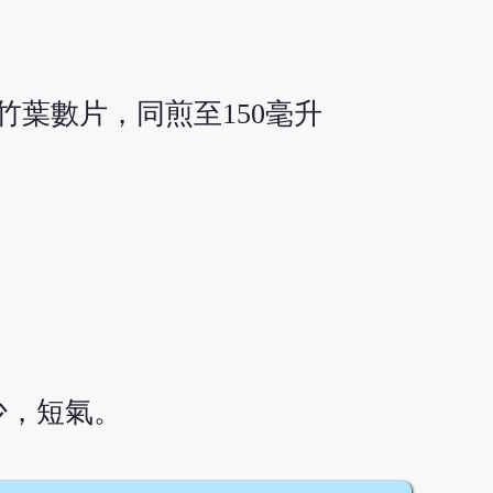
竹葉數片，同煎至150毫升
少，短氣。