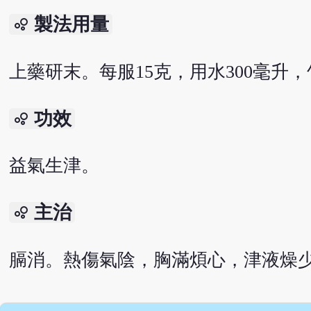
製法用量
bubble_chart
上藥研末。每服15克，用水300毫升，
功效
bubble_chart
益氣生津。
主治
bubble_chart
膈消。熱傷氣陰，胸滿煩心，津液燥