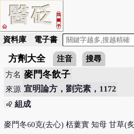
醫
砭
沈
藥
home
子
資料庫
電子書
方劑大全
注音
搜尋
麥門冬飲子
方名
宣明論方，劉完素，1172
來源
組成
bubble_chart
麥門冬60克(去心) 栝蔞實 知母 甘草(炙