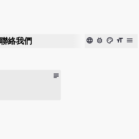
聯絡我們
language
bug_report
color_lens
format_size
menu
subject