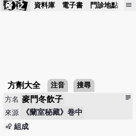
醫 砭
menu
資料庫
電子書
門診地點
預
方劑大全
注音
搜尋
subject
麥門冬飲子
方名
《蘭室秘藏》卷中
來源
bubble_chart
組成