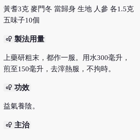
黃耆3克 麥門冬 當歸身 生地 人參 各1.5克
五味子10個
bubble_chart
製法用量
上藥研粗末，都作一服。用水300毫升，
煎至150毫升，去滓熱服，不拘時。
bubble_chart
功效
益氣養陰。
bubble_chart
主治