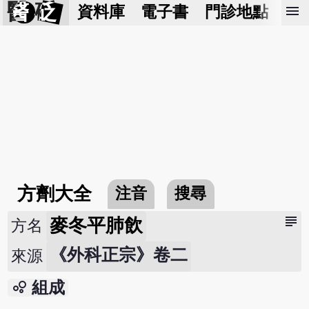
醫 砭
menu
資料庫
電子書
門診地點
預
方劑大全
注音
搜尋
subject
麥冬平肺飲
方名
《外科正宗》卷二
來源
bubble_chart
組成