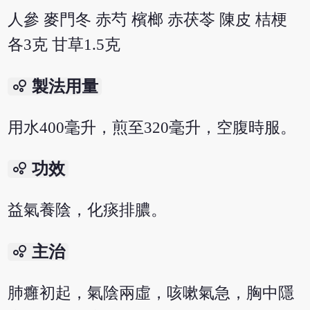
人參 麥門冬 赤芍 檳榔 赤茯苓 陳皮 桔梗
各3克 甘草1.5克
bubble_chart
製法用量
用水400毫升，煎至320毫升，空腹時服。
bubble_chart
功效
益氣養陰，化痰排膿。
bubble_chart
主治
肺癰初起，氣陰兩虛，咳嗽氣急，胸中隱