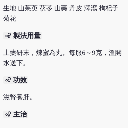
生地 山茱萸 茯苓 山藥 丹皮 澤瀉 枸杞子
菊花
bubble_chart
製法用量
上藥研末，煉蜜為丸。每服6～9克，溫開
水送下。
bubble_chart
功效
滋腎養肝。
bubble_chart
主治