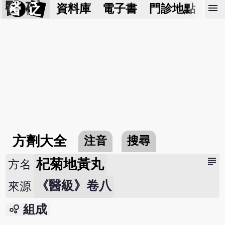
醫 砭
menu
資料庫
電子書
門診地點
預
方劑大全
注音
搜尋
subject
杞菊地黃丸
方名
《醫級》卷八
來源
bubble_chart
組成