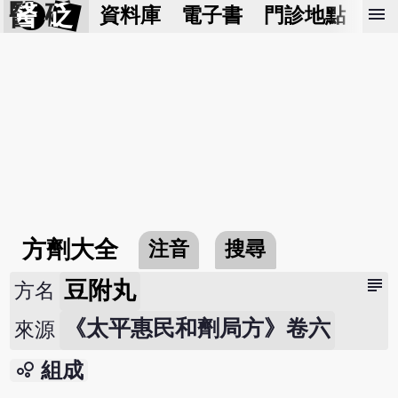
醫 砭
menu
資料庫
電子書
門診地點
預
方劑大全
注音
搜尋
subject
豆附丸
方名
《太平惠民和劑局方》卷六
來源
bubble_chart
組成