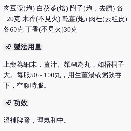
肉豆蔻(炮) 白茯苓(焙) 附子(炮，去臍) 各
120克 木香(不見火) 乾薑(炮) 肉桂(去粗皮)
各60克 丁香(不見火)30克
bubble_chart
製法用量
上藥為細末，薑汁、麵糊為丸，如梧桐子
大。每服50～100丸，用生薑湯或粥飲吞
下，空腹時服。
bubble_chart
功效
溫補脾腎，理氣和中。